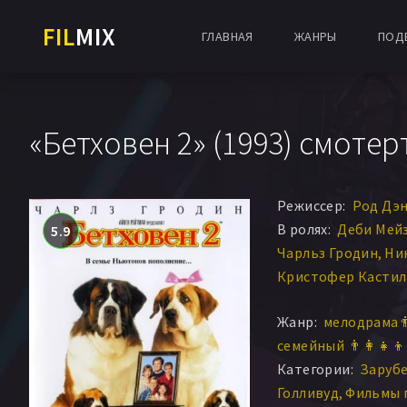
FIL
MIX
ГЛАВНАЯ
ЖАНРЫ
ПОД
«Бетховен 2» (1993) смотер
Режиссер:
Род Дэ
В ролях:
Деби Мей
5.9
Чарльз Гродин
Ни
Кристофер Кастил
Эшли Хэмилтон
Дэ
Жанр:
мелодрама 
Катрин Рейтман
семейный 👨‍👩‍👧‍👦
Категории:
Заруб
Голливуд
Фильмы 