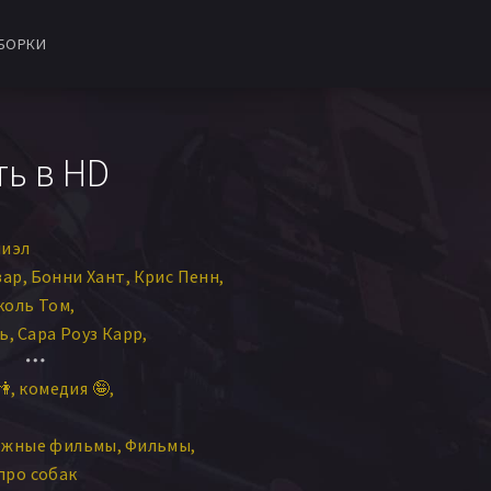
БОРКИ
ть в HD
ниэл
зар
Бонни Хант
Крис Пенн
коль Том
ь
Сара Роуз Карр
нни Мастерсон
👫
комедия 🤪
ежные фильмы
Фильмы
про собак