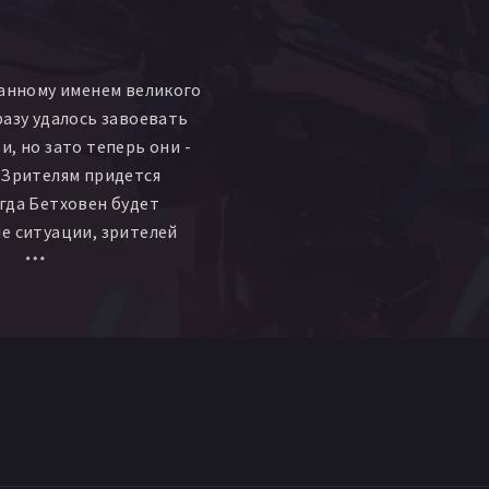
ванному именем великого
разу удалось завоевать
и, но зато теперь они -
 Зрителям придется
гда Бетховен будет
е ситуации, зрителей
дки и удивит его
 а суть - в том, что не
ает золотое сердце...