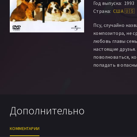
Год выпуска:
1993
Страна:
США 🇺🇸
Псу, случайно наз
композитора, не с
любовь главы семь
настоящие друзья.
поволноваться, ко
попадать в опасны
насмешат его выхо
сообразительность,
только у людей быв
Дополнительно
КОММЕНТАРИИ