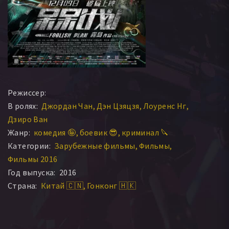
Режиссер:
В ролях:
Джордан Чан
Дэн Цзяцзя
Лоуренс Нг
Дзиро Ван
Жанр:
комедия 🤪
боевик 😎
криминал 🔪
Категории:
Зарубежные фильмы
Фильмы
Фильмы 2016
Год выпуска:
2016
Страна:
Китай 🇨🇳
Гонконг 🇭🇰