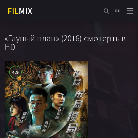
FIL
MIX
RU
«Глупый план» (2016) смотерть в
HD
4.9