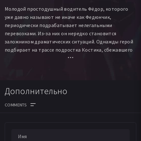
Молодой простодушный водитель Фёдор, которого
уже давно называют не иначе как Федюнчик,
периодически подрабатывает нелегальными
перевозками. Из-за них он нередко становится
заложником драматических ситуаций. Однажды герой
подбирает на трассе подростка Костика, сбежавшего
из детского дома. Костик признается, что у него есть
мать, с которой он давно собирался увидеться. Фёдор
соглашается отвезти его к матери, не предполагая, чем
для них обоих обернется эта дорога…
Дополнительно