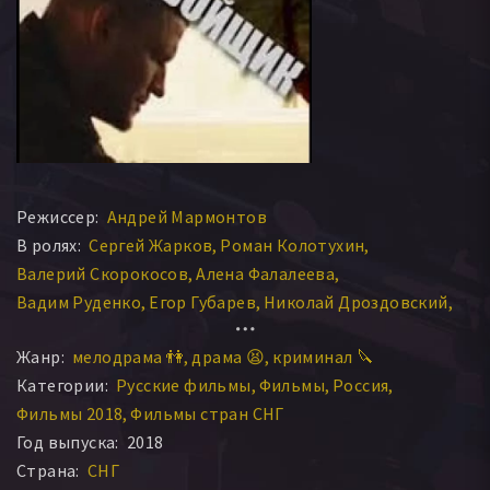
Режиссер:
Андрей Мармонтов
В ролях:
Сергей Жарков
Роман Колотухин
Валерий Скорокосов
Алена Фалалеева
Вадим Руденко
Егор Губарев
Николай Дроздовский
Анна Шкиль
Денис Сладков
Марина Коломина
Жанр:
мелодрама 👫
драма 😫
криминал 🔪
Сергей Погосян
Марина Орел
Алексей Андреев
Категории:
Русские фильмы
Фильмы
Россия
Андрей Субботин
Владимир Берзин
Татьяна Таушева
Фильмы 2018
Фильмы стран СНГ
Клим Зосимов
Екатерина Жарова
Полина Невзорова
Год выпуска:
2018
Страна:
СНГ