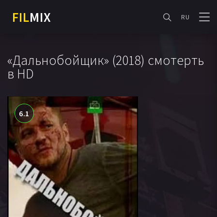
FIL
MIX
RU
«Дальнобойщик» (2018) смотерть
в HD
6.1