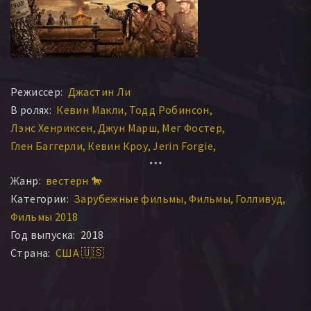
Режиссер:
Джастин Ли
В ролях:
Кевин Макли
Тодд Робинсон
Лэнс Хенриксен
Джун Марш
Мег Фостер
Глен Баггерли
Кевин Кроу
Jerin Forgie
Andrew Garrettson
Том Конкл
Peter «Drago» Tiemann
Жанр:
вестерн 🐎
Matthew James McCarthy
Megan Therese Rippey
Категории:
Зарубежные фильмы
Фильмы
Голливуд
Ларс Слинд
Jerin Julia
Jonathan McClintic
Фильмы 2018
Джефф Менденхолл
Шон Найтингейл
Кэйси Ружиери
Год выпуска:
2018
Майкл Дж. Уэлш
Страна:
США 🇺🇸