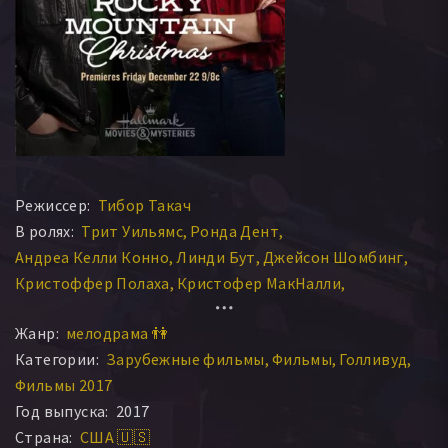
Режиссер:
Тибор Такач
В ролях:
Трит Уильямс
Ронда Дент
Андреа Келли Конно
Линди Бут
Джейсон Шомбинг
Кристоффер Полаха
Кристофер МакНалли
Пейдж Маккаллок
Марси Т. Хаус
Дункан Минетт
Жанр:
мелодрама 👫
Jess Brown
Категории:
Зарубежные фильмы
Фильмы
Голливуд
Фильмы 2017
Год выпуска:
2017
Страна:
США 🇺🇸