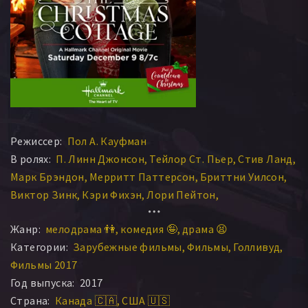
Режиссер:
Пол А. Кауфман
В ролях:
П. Линн Джонсон
Тейлор Ст. Пьер
Стив Ланд
Марк Брэндон
Мерритт Паттерсон
Бриттни Уилсон
Виктор Зинк
Кэри Фихэн
Лори Пейтон
Венди Эбботт
Натали Гибсон
Жанр:
мелодрама 👫
комедия 🤪
драма 😫
Категории:
Зарубежные фильмы
Фильмы
Голливуд
Фильмы 2017
Год выпуска:
2017
Страна:
Канада 🇨🇦
США 🇺🇸