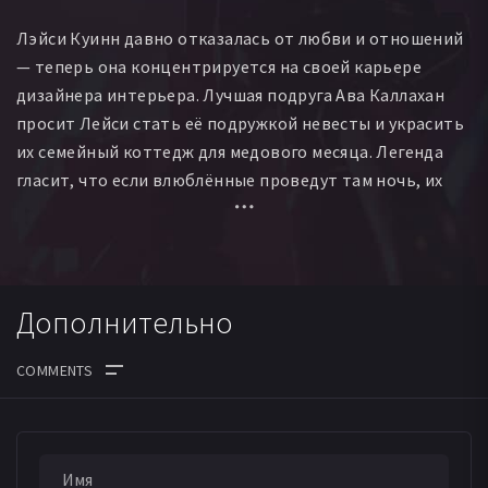
Лэйси Куинн давно отказалась от любви и отношений
— теперь она концентрируется на своей карьере
дизайнера интерьера. Лучшая подруга Ава Каллахан
просит Лейси стать её подружкой невесты и украсить
их семейный коттедж для медового месяца. Легенда
гласит, что если влюблённые проведут там ночь, их
ждёт вечная любовь и счастье. Пока Лэйси и брат Авы
Чарли вместе украшают коттедж, все дороги
оказываются перекрыты из-за снегопада. Им ничего не
остаётся, кроме как остаться переночевать в
Дополнительно
коттедже и узнать — действительно ли в этом
маленьком домике есть какая-то романтическая магия.