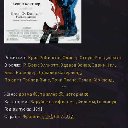
Режиссер:
Крис Робинсон
Оливер Стоун
Рон Джексон
В ролях:
Р. Брюс Эллиотт
Эдвард Эснер
Эдвин Нил
Билл Болендер
Дональд Сазерленд
Прюитт Тэйлор Винс
Тони Плана
Сэлли Кёркленд
Гэри Граббс
Джон Кэнди
Кевин Костнер
Жанр:
драма 😫
триллер 🤯
история 📖
Томас Милиан
Джордж Р. Робертсон
Категории:
Зарубежные фильмы
Фильмы
Голливуд
Томми Ли Джонс
Мартин Шин
Джо Андерсон
Год выпуска:
1991
Уэйн Найт
Лори Меткаф
Рон Рифкин
Фрэнк Уэйли
Страна:
Франция 🇫🇷
США 🇺🇸
Терренс Розмор
Сисси Спейсек
Джон Ларрокетт
Райан Макдональд
Майкл Рукер
Винсент Д’Онофрио