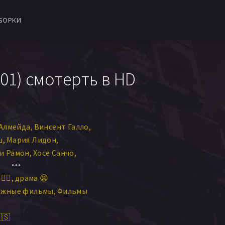
БОРКИ
01) смотерть в HD
 Алмейда
Винсент Галло
ш
Мария Лидон
и Рамон
Хосе Санчо
м ди Алмейда
‍♀️
драма 😫
ежные фильмы
Фильмы
🇸