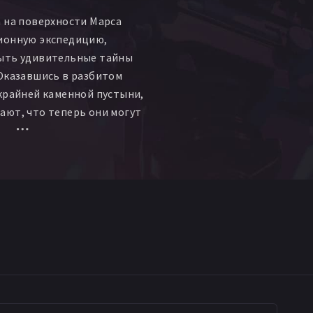
 на поверхности Марса
ионную экспедицию,
ыть удивительные тайны
Оказавшись в разбитом
крайней каменной пустыни,
ают, что теперь они могут
на своё мужество и
ь.
ке выжить и не сойти с
пленники отправляются на
ому объекту в гигантском
е знают, что впереди их
е открытие, о котором не
е самые смелые фантасты.