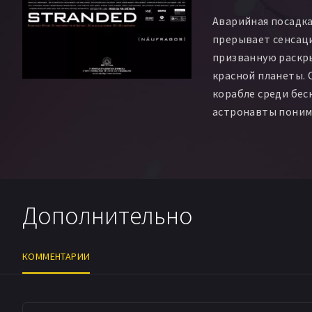
Аварийная посадка
прерывает сенсац
призванную раскр
красной планеты. 
корабле среди бес
астронавты поним
надеяться только 
изобретательност
В отчаянной попыт
ума, марсианские 
Дополнительно
разведку к странн
ущелье. Они еще н
ждет поразительно
КОММЕНТАРИИ
могли мечтать даж