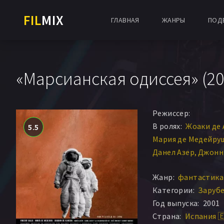
FIL
MIX
ГЛАВНАЯ
ЖАНРЫ
ПОД
«Марсианская одиссея» (20
Режиссер:
В ролях:
Жоаки де
5.5
Мария де Медейру
Данел Азер
Джонн
Поль Жибер
Жоаки
Жанр:
фантастика 
Джонни Рамоне
Категории:
Заруб
Год выпуска:
2001
Страна:
Испания 