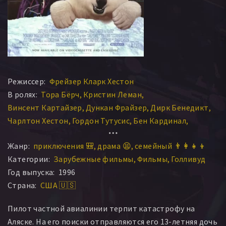
Режиссер:
Фрейзер Кларк Хестон
В ролях:
Тора Бёрч
Кристин Леман
Винсент Картайзер
Дункан Фрайзер
Дирк Бенедикт
Чарлтон Хестон
Гордон Тутусис
Бен Кардинал
Райан Кент
Дон С. Дэвис
Долли Мэдсен
Жанр:
приключения 🎒
драма 😫
семейный 👨‍👩‍👧‍👦
Стивен Е. Миллер
Эдриан Дорваль
Эд Гэйл
Категории:
Зарубежные фильмы
Фильмы
Голливуд
Марк МакКрэкен
Байрон Чиф-Мун
Эйджи
Год выпуска:
1996
Страна:
США 🇺🇸
Пилот частной авиалинии терпит катастрофу на
Аляске. На его поиски отправляются его 13-летняя дочь