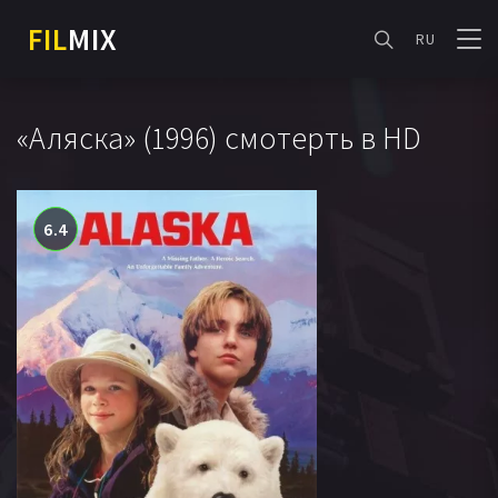
FIL
MIX
RU
«Аляска» (1996) смотерть в HD
6.4