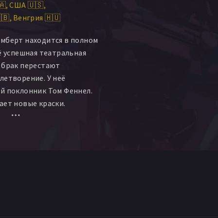
🇦
США 🇺🇸
арнабаш Рети
Мари Кишш
🇧
Венгрия 🇭🇺
ри Башер
Джордж Лэнг
мберт находится в полном
Иштван Комлош
её успешная театральная
айан Бёрдон
Элисон Джиер
 брак перестают
летворение. У неё
й поклонник Том Феннел.
ает новые краски.
ик предпринимает попытку
 на второй план. И тогда
ывает блестящий план