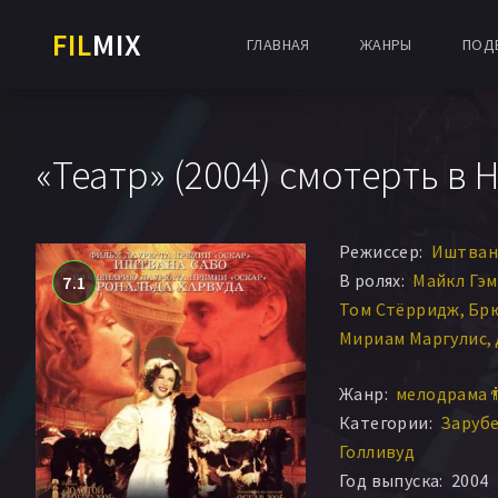
FIL
MIX
ГЛАВНАЯ
ЖАНРЫ
ПОД
«Театр» (2004) смотерть в 
Режиссер:
Иштван
В ролях:
Майкл Гэ
7.1
Том Стёрридж
Брю
Мириам Маргулис
Джулиан Ричингс
Жанр:
мелодрама 
Люси Панч
Аннетт
Категории:
Заруб
Ли Лосон
Розмари
Голливуд
Майкл Калкин
Мар
Год выпуска:
2004
Рита Ташингэм
Те