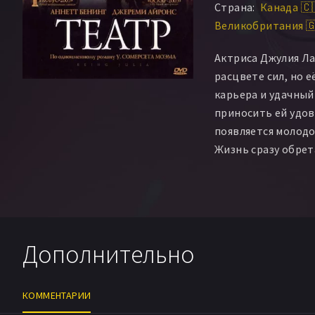
Страна:
Канада 🇨
Рональд Маркам
Б
Великобритания 
Катрин Чарлтон
Эндрю Пейтон Сто
Актриса Джулия Ла
Дензель Синклейр
расцвете сил, но 
Брюс Андерсон
Бр
карьера и удачный
приносить ей удов
появляется молодо
Жизнь сразу обрет
Но вскоре любовн
отодвинуть Джулию
женщина разрабат
мести.
Дополнительно
КОММЕНТАРИИ