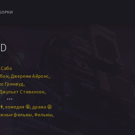
БОРКИ
HD
 Сабо
мбон
Джереми Айронс
с Гринвуд
Джульет Стивенсон
Макс Айронс
Шон Эванс
👫
комедия 🤪
драма 😫
 Бенинг
Тереза Чёрчер
ежные фильмы
Фильмы
 Харрис
Мори Чайкин
ша Фитцалан
рри Сакс
Шила МакКарти