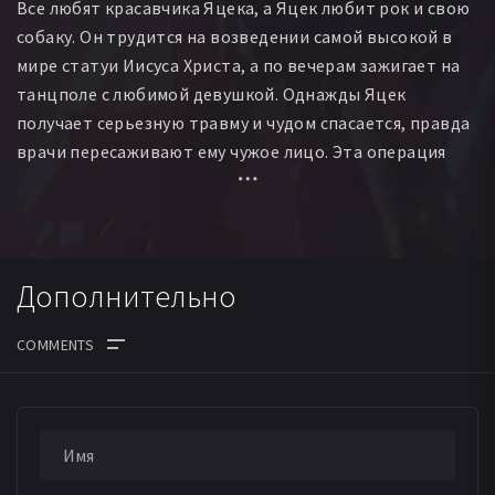
Все любят красавчика Яцека, а Яцек любит рок и свою
собаку. Он трудится на возведении самой высокой в
мире статуи Иисуса Христа, а по вечерам зажигает на
танцполе с любимой девушкой. Однажды Яцек
получает серьезную травму и чудом спасается, правда
врачи пересаживают ему чужое лицо. Эта операция
делает Яцека настоящим национальным героем,
только вот с новым лицом трудно смириться и его
окружению, и ему самому.
Дополнительно