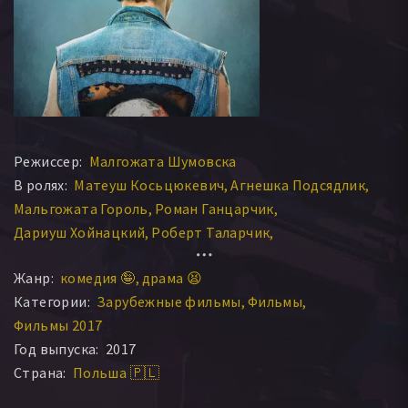
Режиссер:
Малгожата Шумовска
В ролях:
Матеуш Косьцюкевич
Агнешка Подсядлик
Мальгожата Гороль
Роман Ганцарчик
Дариуш Хойнацкий
Роберт Таларчик
Анна Томашевская
Мартына Кшиштофик
Жанр:
комедия 🤪
драма 😫
Ивона Бельска
Tadeusz Bragiel
Категории:
Зарубежные фильмы
Фильмы
Фильмы 2017
Год выпуска:
2017
Страна:
Польша 🇵🇱