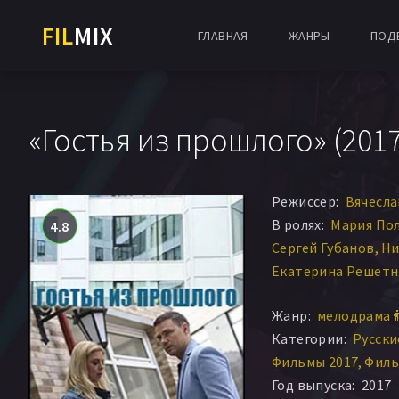
FIL
MIX
ГЛАВНАЯ
ЖАНРЫ
ПОД
«Гостья из прошлого» (2017
Режиссер:
Вячесла
В ролях:
Мария По
4.8
Сергей Губанов
Ни
Екатерина Решетн
Татьяна Абраменк
Жанр:
мелодрама 
Андрей Смелов
Па
Категории:
Русск
Фильмы 2017
Филь
Год выпуска:
2017