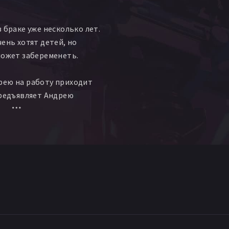
 браке уже несколько лет.
ень хотят детей, но
может забеременеть.
рею на работу приходит
предъявляет Андрею
 и утверждает, что тот его
 сделать тест ДНК, и, в
тов, поселяет Ольгу и
аче. Боясь расстроить жену,
не рассказывать Татьяне.
 замечает, что муж
 ездить на дачу. Она
у Андрея появилась
у едет на дачу сама…