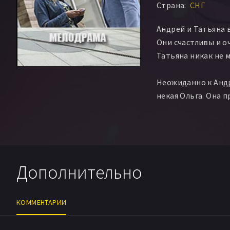
Страна:
СНГ
Андрей и Татьяна в
Они счастливы и оч
Татьяна никак не 
Неожиданно к Анд
некая Ольга. Она 
мальчика – Никиту,
сын. Андрей решает
ожидании результа
Никиту у себя на д
он решает ничего 
Дополнительно
Тем временем Таня
слишком часто стал
КОММЕНТАРИИ
подозревает, что 
любовница, поэтом