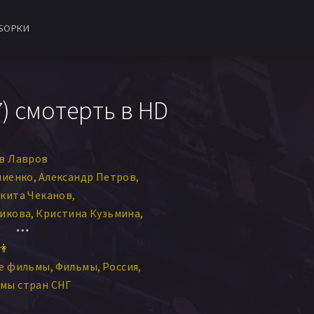
БОРКИ
) смотерть в HD
в Лавров
лиенко
Александр Петров
кита Чеканов
икова
Кристина Кузьмина
о
Илья Глазунов
👫
вел Асеев
ие фильмы
Фильмы
Россия
мы стран СНГ