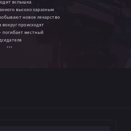
ходит вспышка
анного высоко заразным
пробывают новое лекарство
а вокруг происходят
— погибает местный
дседателя
 компании кончает с
ускается в бега.
ейский получает видео от
анизации, называющей себя
 где утверждается, что та
ческая компания и
трашный вирус.