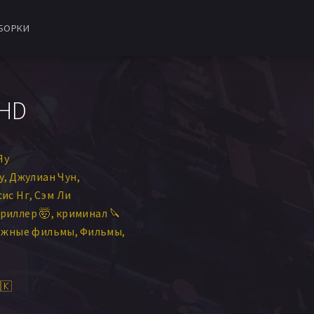
БОРКИ
 HD
Яу
у
Джулиан Чун
ис Нг
Сэм Ли
риллер 🤯
криминал 🔪
ежные фильмы
Фильмы
🇰