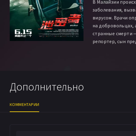
В Малайзии проис
заболевания, вызв
вирусом. Врачи о
на добровольцах, 
странные смерти 
репортер, сын пре
фармацевтической
собой, а его жена п
Гонконгский полиц
таинственной орг
«Разоблачителем»,
Дополнительно
самая фармацевти
распространила с
КОММЕНТАРИИ