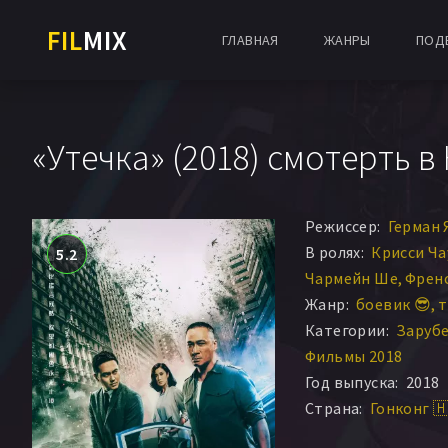
FIL
MIX
ГЛАВНАЯ
ЖАНРЫ
ПОД
«Утечка» (2018) смотерть в
Режиссер:
Герман 
В ролях:
Крисси Ча
5.2
Чармейн Ше
Френс
Жанр:
боевик 😎
т
Категории:
Заруб
Фильмы 2018
Год выпуска:
2018
Страна:
Гонконг 