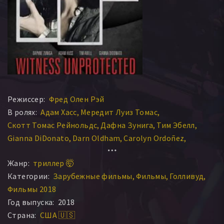
Режиссер:
Фред Олен Рэй
В ролях:
Адам Хасс
Мередит Луиз Томас
Скотт Томас Рейнольдс
Дафна Зунига
Тим Эбелл
Gianna DiDonato
Darn Oldham
Carolyn Ordoñez
Sinjin Rosa
Боб Телфорд
Моника Янг
Жанр:
триллер 🤯
Категории:
Зарубежные фильмы
Фильмы
Голливуд
Фильмы 2018
Год выпуска:
2018
Страна:
США 🇺🇸