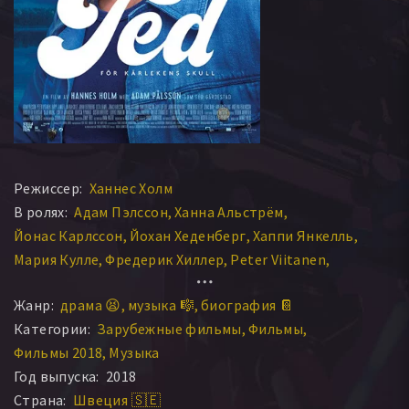
Режиссер:
Ханнес Холм
В ролях:
Адам Пэлссон
Ханна Альстрём
Йонас Карлссон
Йохан Хеденберг
Хаппи Янкелль
Мария Кулле
Фредерик Хиллер
Peter Viitanen
Angelina Håkansson
Джонатан Родригез
Жанр:
драма 😫
музыка 🎼
биография 📔
Ребекка Плюмхольт
Памела Кортес Бруна
Категории:
Зарубежные фильмы
Фильмы
Лизабет Йоханссон
Туве Эдфельдт
Йонас Бэйн
Фильмы 2018
Музыка
Ала Риани
Edvard Olsson
Саджид Малик
Год выпуска:
2018
Magne Osnes Haugen
Тим-Кристоффер Гюннарссон
Страна:
Швеция 🇸🇪
Kristoffer Veierstad
Майкл Энгберг
Ida Hackzell