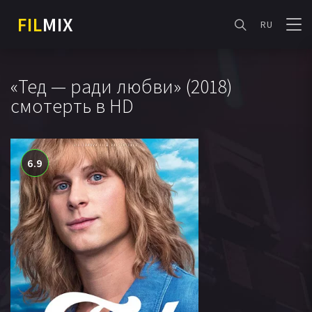
FIL
MIX
RU
«Тед — ради любви» (2018)
смотерть в HD
6.9