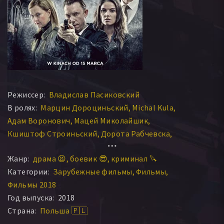
Режиссер:
Владислав Пасиковский
В ролях:
Марцин Дороциньский
Michal Kula
Адам Воронович
Мацей Миколайшик
Кшиштоф Строиньский
Дорота Рабчевска
Рафаль Мор
Цезары Пазура
Мариан Дзендзель
Жанр:
драма 😫
боевик 😎
криминал 🔪
Агнешка Кавиорска
Мирослява Малюдзинская
Категории:
Зарубежные фильмы
Фильмы
Изабела Куна
Марчин Дорочиньский
Фильмы 2018
Збигнев Замаховский
Ядвига Янковска-Чесьляк
Год выпуска:
2018
Кшиштоф Кершновский
Войцех Червинский
Страна:
Польша 🇵🇱
Славомир Сулей
Добромир Дымецкий