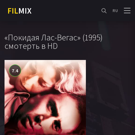
FIL
MIX
RU
«Покидая Лас-Вегас» (1995)
смотерть в HD
7.4