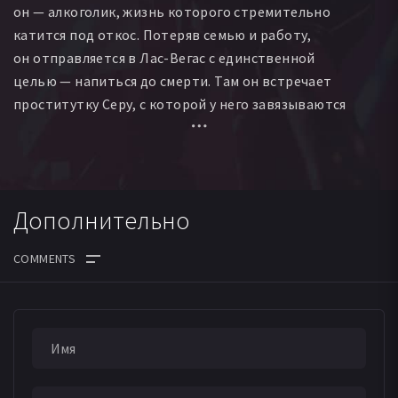
он — алкоголик, жизнь которого стремительно
Вальдемар Калиновски
Трэйси Торн
Аль Хендерсон
катится под откос. Потеряв семью и работу,
Шаши Бхатия
Энн Ланж
Марек Стабровски
он отправляется в Лас-Вегас с единственной
Пол Куинн
Джулиан Леннон
Дэвидли Уиллсон
целью — напиться до смерти. Там он встречает
Серджо Премоли
Камилль Кинг
проститутку Серу, с которой у него завязываются
отношения — возможно, последние в его жизни.
Дополнительно