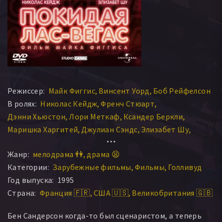
Режиссер:
Майк Фиггис
Винсент Уорд
Боб Рейфелсон
В ролях:
Николас Кейдж
Френч Стюарт
Дэнни Хьюстон
Лори Меткаф
Ксандер Беркли
Маришка Харгитей
Джулиан Сэндс
Элизабет Шу
Р. Ли Эрми
Ричард Льюис
Стивен Уэбер
Ким Эдамс
Жанр:
мелодрама 👫
драма 😫
Эмили Проктер
Стюарт Реген
Валерия Голино
Категории:
Зарубежные фильмы
Фильмы
Голливуд
Грэм Беккел
Сьюзэн Барнс
Эд Лотер
Год выпуска:
1995
Люсинда Дженни
Кэри Лоуэлл
Томас Копаче
Страна:
Франция 🇫🇷
США 🇺🇸
Великобритания 🇬🇧
Джереми Джордан
Шоуни Смит
Билл Томпсон
Майкл А. Гурджиан
Гордон Майклс
Лу Роулз
Бен Сандерсон когда-то был сценаристом, а теперь
Дэвид Брисбин
Дэвид Кригел
Марк Коппола