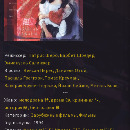
Режиссер:
Патрис Шеро
Барбет Шрёдер
Эммануэль Салинжер
В ролях:
Венсан Перес
Даниель Отой
Паскаль Греггори
Томас Кречман
Валерия Бруни-Тедески
Йохан Лейзен
Мигель Бозе
Жан-Юг Англад
Отто Таузиг
Дёрте Лисевски
Жанр:
мелодрама 👫
драма 😫
криминал 🔪
Изабель Аджани
Доминик Блан
история 📖
биография 📔
Жан-Филипп Экоффей
Азия Ардженто
Вирна Лизи
Категории:
Зарубежные фильмы
Фильмы
Клаудио Амендола
Жан Душе
Элен де Фужроль
Год выпуска:
1994
Жан-Клод Бриали
Марк Китти
Бруно Тодескини