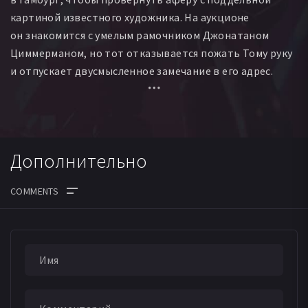
картиной известного художника. На аукционе
он знакомится с умелым рамочником Джонатаном
Циммерманом, но тот отказывается пожать Тому руку
и отпускает двусмысленное замечание в его адрес.
Узнав, что Джонатан болен лейкемией и жить
ему осталось недолго, а лечение требует больших
финансовых затрат, уязвлённый Рипли решает
отомстить. Матёрый жулик при помощи французского
Дополнительно
партнёра из криминальной среды вовлекает
Циммермана в опасную игру и серию убийств.