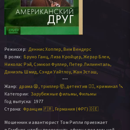
Режиссер:
Деннис Хоппер
Вим Вендерс
В ролях:
Бруно Ганц
Лиза Кройцер
Жерар Блен
Николас Рэй
Сэмюэл Фуллер
Петер Лилиенталь
Даниэль Шмид
Сэнди Уайтлоу
Жан Эсташ
Рудольф Шюндлер
Адольф Ханзен
Дэвид Блу
Жанр:
драма 😫
триллер 🤯
детектив 🕵️‍♂️
криминал 🔪
Лу Кастель
Энцо Робутти
Розмари Хейникель
Категории:
Зарубежные фильмы
Фильмы
Andreas Dedecke
Stefan Lennert
Герти Мольцен
Год выпуска:
1977
Хайнц Хоаким Клейн
Heinrich Marmann
Страна:
Франция 🇫🇷
Германия (ФРГ) 🇩🇪
Сатья Де Ла Маниту
Аксель Шисслер
Мошенник и авантюрист Том Рипли приезжает
в Гамбург, чтобы провернуть аферу с поддельной