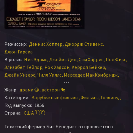
Режиссер:
Деннис Хоппер
Джордж Стивенс
Джон Гарсиа
В ролях:
Ник Эдамс
Джеймс Дин
Сэм Харрис
Пол Фикс
Элизабет Тейлор
Рок Хадсон
Кэррол Бейкер
Джейн Уизерс
Чилл Уиллс
Мерседес МакКэмбридж
Сэл Минео
Род Тейлор
Эрл Холлиман
Джордж Данн
Жанр:
драма 😫
вестерн 🐎
Стив Карратерс
Кеннер Дж. Кемп
Джуни Эллис
Категории:
Зарубежные фильмы
Фильмы
Голливуд
Шеб Вули
Джудит Эвелин
Роберт Хайнс
Год выпуска:
1956
Барбара Барри
Клодия Брайар
Фран Беннетт
Страна:
США 🇺🇸
Александр Скурби
Чарльз Уоттс
Роберт Николс
Фернандо Альварадо
Эльса Карденас
Пол Брэдли
Техасский фермер Бик Бенедикт отправляется в
Тина Менар
Пилар Дель Рей
Берт Стивенс
Дэн Уайт