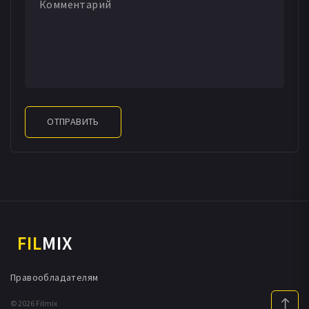
Ana Maria Majalca
Карл Мур
Тони Морелла
Ина Поиндекстер
Рамон Рамирез
Марта Рэндолл
Bob Shurley
Митци Сазерленд
Слим Талбот
Гай Тиг
Ванда Ли Томпсон
Нативидад Васио
Франциско Виллалобос
Кристин Вернер
Джон Уайли
Раш Уильямс
ОТПРАВИТЬ
FIL
MIX
Правообладателям
© 2026 Filmix