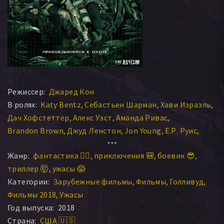
Режиссер:
Джаред Кон
В ролях:
Katy Bentz
Себастьен Шарман
Хави Израэль
Дач Хофстеттер
Алекс Уэст
Аманда Ривас
Brandon Brown
Джуд Ленстон
Jon Young
Е.Р. Руис
Филип Натаниэль
Deja Soufka
Крис Блэк
Жанр:
фантастика 🧙‍♀️
приключения 🎒
боевик 😎
триллер 🤯
ужасы 😱
Категории:
Зарубежные фильмы
Фильмы
Голливуд
Фильмы 2018
Ужасы
Год выпуска:
2018
Страна:
США 🇺🇸