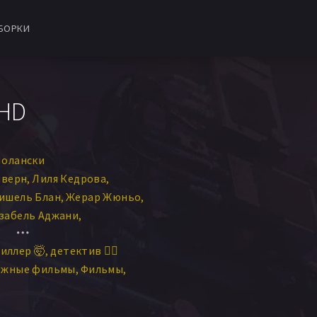
БОРКИ
 HD
Полански
нверн
Лиля Кедрова
ишель Блан
Жерар Жюньо
забель Аджани
ин Дуглас
Джо Ван Флит
иллер 🤯
детектив 🕵️‍♂️
лод Дофен
Клод Пьеплю
ежные фильмы
Фильмы
ей
Шелли Уинтерс
а Мансон
надье
Брюс Ли