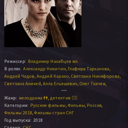
Режиссер:
Владимир Нахабцев мл.
В ролях:
Александр Никитин
Глафира Тарханова
Андрей Чадов
Андрей Карако
Светлана Никифорова
Светлана Аникей
Алла Ельяшевич
Олег Ткачёв
Юрий Беляев
Анна Полупанова
Надежда Анципович
Жанр:
мелодрама 👫
детектив 🕵️‍♂️
Александр Подобед
Алеся Самоховец
Игорь Петров
Категории:
Русские фильмы
Фильмы
Россия
Фильмы 2018
Фильмы стран СНГ
Год выпуска:
2018
Страна:
СНГ