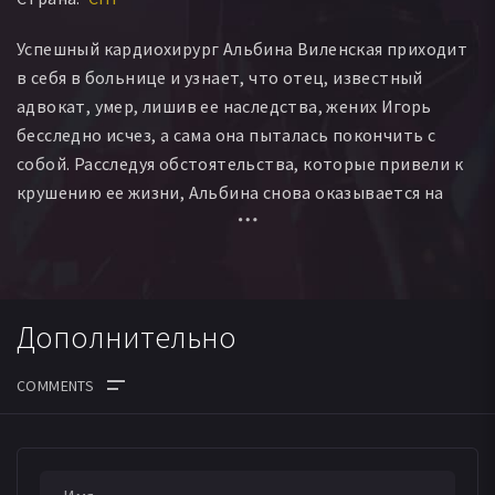
Успешный кардиохирург Альбина Виленская приходит
в себя в больнице и узнает, что отец, известный
адвокат, умер, лишив ее наследства, жених Игорь
бесследно исчез, а сама она пыталась покончить с
собой. Расследуя обстоятельства, которые привели к
крушению ее жизни, Альбина снова оказывается на
краю пропасти. К счастью, на ее пути появляется
спаситель, с которым Альбину неожиданно многое
связывает.
Дополнительно