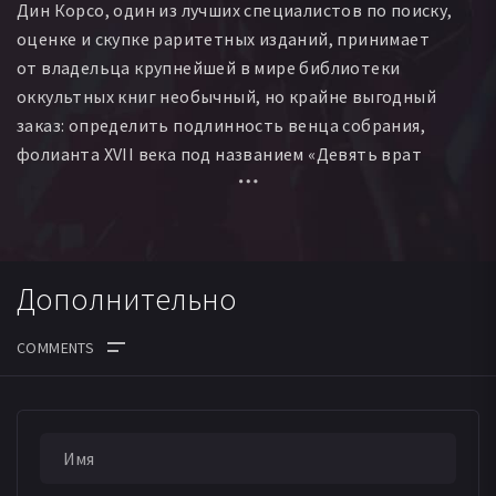
Дин Корсо, один из лучших специалистов по поиску,
Сэмюэл де Люс
Дайан Хоукинс
Ли Михельсен
оценке и скупке раритетных изданий, принимает
от владельца крупнейшей в мире библиотеки
оккультных книг необычный, но крайне выгодный
заказ: определить подлинность венца собрания,
фолианта XVII века под названием «Девять врат
в царство призраков», с помощью которого,
по преданию, можно вызвать самого Люцифера.
Ему предстоит полное опасностей и тайн путешествие
по Европе. Но только тогда, когда на пути к разгадке
Дополнительно
тайны «Девятых врат» начинают попадаться трупы
тех, с кем Дин Корсо встречался совсем недавно,
ему открывается зловещая правда. Он понимает, что в
этой дьявольской игре на кон поставлена не только
жизнь его, но и душа.