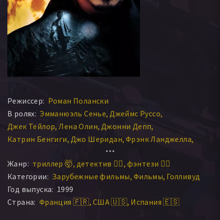
Режиссер:
Роман Полански
В ролях:
Эмманюэль Сенье
Джеймс Руссо
Джек Тейлор
Лена Олин
Джонни Депп
Катрин Бенгиги
Джо Шеридан
Фрэнк Ланджелла
Барбара Джеффорд
Хосе Лопес Родеро
Тони Амони
Жанр:
триллер 🤯
детектив 🕵️‍♂️
фэнтези 🧝‍♂️
Уилли Холт
Аллен Гарфилд
Жак Дакмин
Жак Коллар
Категории:
Зарубежные фильмы
Фильмы
Голливуд
Кристофер Гудман
Доминик Поццетто
Год выпуска:
1999
Джейн Брэдбери
Жаклин Томан
Ребекка Поли
Страна:
Франция 🇫🇷
США 🇺🇸
Испания 🇪🇸
Мария Дюкеши
Эмануэль Бооз
Лино Рибейро Суза
Асиль Раис
Бернард Рише
Маринетт Рише