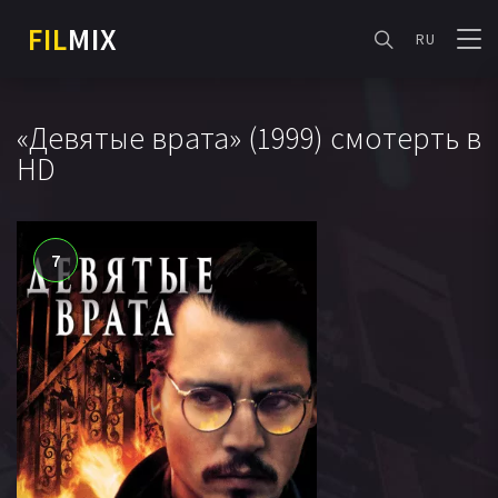
FIL
MIX
RU
«Девятые врата» (1999) смотерть в
HD
7