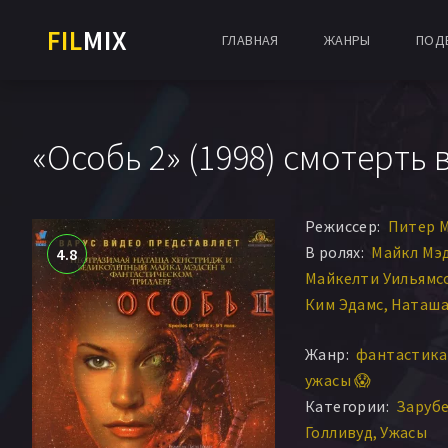
FIL
MIX
ГЛАВНАЯ
ЖАНРЫ
ПОД
«Особь 2» (1998) смотерть 
Режиссер:
Питер 
В ролях:
Майкл Мэ
4.8
Майкелти Уильямс
Ким Эдамс
Наташа
Джордж Дзундза
Д
Жанр:
фантастика 
Мириам Сир
Сара 
ужасы 😱
Питер Бойл
Тим К
Категории:
Заруб
Скотт Морган
Мон
Голливуд
Ужасы
Хендерсон Форсай