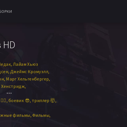
БОРКИ
в HD
Медак
Лайам Хьюз
дсен
Джеймс Кромуэлл
он
Марг Хельгенбергер
 Хенстридж
жастин Лазард
‍♀️
боевик 😎
триллер 🤯
Уайнтер
Бакстер Харрис
арр
Ричард Белзер
ежные фильмы
Фильмы
ика Стэггс
Нэнси Ла Скала
т
Лорен Зимски