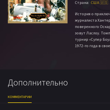
Страна:
США 🇺🇸
Сонни Карл Дэвис
Анхель Саласар
Ма
История о приклю
Джозеф Раньо
Ма
журналиста Хантер
Брайан Каммингс
поверенного Оскар
Морган Робертс
Д
зовут Ласлоу. Том
Артур Розенберг
турнир «Супер Боу
Реджинальд Фарм
1972-го года в св
Дорис Харгрейв
Д
воздействием нарк
Лу Фелдер
Дженит
постоянно мешает 
Рон Камминс
Джо
друг Ласлоу.
Джерри Марен
Ли
Филлип Л. Аллан
M
Дополнительно
Suzanne Coltrin
Си
Джошуа Дэниэл
Ри
Сьюзэн Эллиот
Сю
КОММЕНТАРИИ
Рэнди Гласс
Джим 
Гарри Келли
Charl