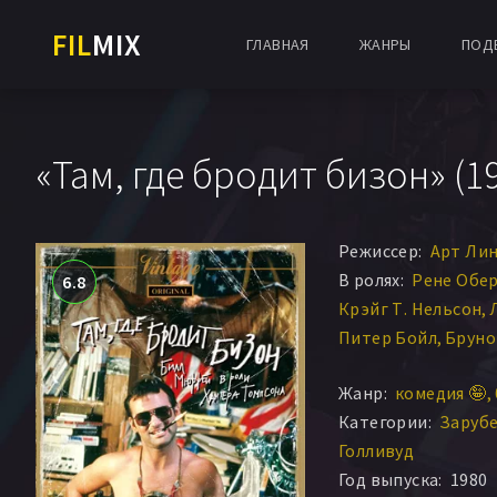
FIL
MIX
ГЛАВНАЯ
ЖАНРЫ
ПОД
«Там, где бродит бизон» (1
Режиссер:
Арт Ли
В ролях:
Рене Обе
6.8
Крэйг Т. Нельсон
Питер Бойл
Бруно
Рафаэль Кампос
Л
Жанр:
комедия 🤪
Леонард Гейнс
Де
Категории:
Заруб
Куинн К. Редекер
Голливуд
Кэрол Уиллиард
Н
Год выпуска:
1980
Сьюзэн Келлерман