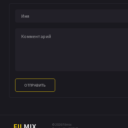
Майлз МакНамара
Том Оберхауз
Сти
Кери М. Пайк
Уолл
Richard Seff
Джэми
Мэттью Тобин
Ха
Бифф Уоррен
Kenn
ОТПРАВИТЬ
FIL
MIX
© 2026 Filmix