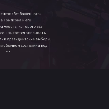
Санни Джонсон
йкл Корнелисон
чениях «безбашенного»
рк Меткалф
Линден Чайлз
а Томпсона и его
Роуз Портильо
а Акоста, которого все
эннис О’Флаэрти
псон пытается описывать
Дэннис Робертсон
л» и президентские выборы
ер
Дэнни Такер
Джон Шир
оем обычном состоянии под
жули Андельман
отиков и алкоголя, но ему
 Болдуин
Инга Нильсен
его еще более странный
н Мойо
Росс Рейнольдс
за Тейлор
Джон Асеведо
arsha Bissler
Jack Caddin
зар Кордова
чард М. Диксон
занн Эллиотт
Лес Энджел
Хили
Дорин Ярос
es Konya
Маргарит Ламар