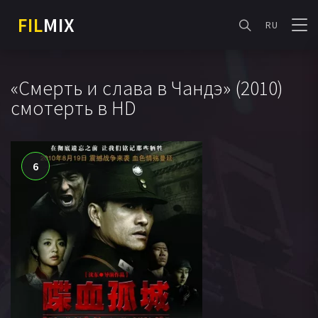
FIL
MIX
RU
«Смерть и слава в Чандэ» (2010)
смотерть в HD
6