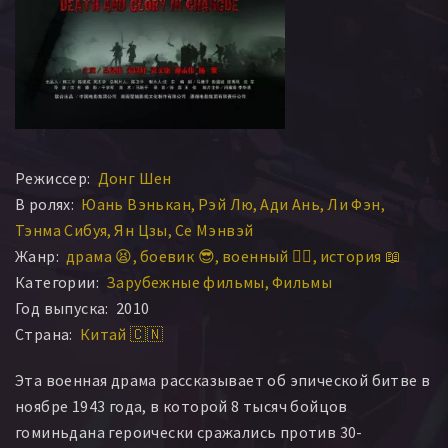
Режиссер:
Донг Шен
В ролях:
Юань Вэнькан
Рэй Лю
Ади Ань
Ли Фэн
Тэнма Сибуя
Ян Цзы
Се Мэнвэй
Жанр:
драма 😫
боевик 😎
военный 👨‍✈️
история 📖
Категории:
Зарубежные фильмы
Фильмы
Год выпуска:
2010
Страна:
Китай 🇨🇳
Эта военная драма рассказывает об эпической битве в
ноябре 1943 года, в которой 8 тысяч бойцов
гоминьдана героически сражались против 30-