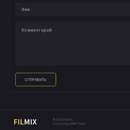
М. Элизабет Дикер
Бренда Хэсс
Уилль
Алексис Харрис
Ма
Ронни Фелтс
Али 
Алекс Верли
Марку
Трэвис Линвилл
М
Челси Коуп
Тара Д
Минна Биггз
Кэйс
Бен Квеллер
Чанд
Джефф С. Андерсо
Джоэль Патрик Ан
ОТПРАВИТЬ
Шелия Хэмилтон
Р
Мэттью Х. Маша
Б
Бурк МакКрори
Кр
Карен Сквирелл
К
Matt Westphalen
FIL
MIX
© 2026 Filmix
Created by AWM Team