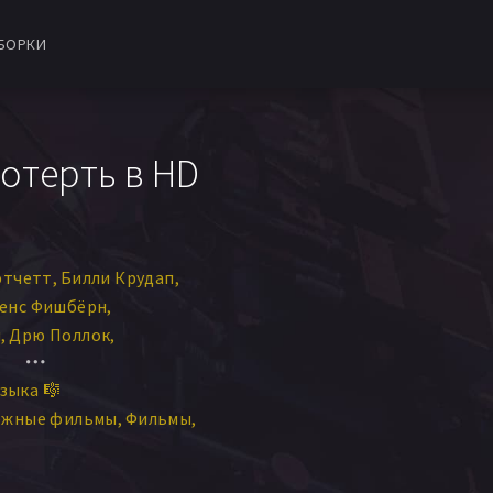
БОРКИ
отерть в HD
этчетт
Билли Крудап
енс Фишбёрн
н
Дрю Поллок
сей Сойер
Зои Грэм
зыка 🎼
 Кралл
Антон Ельчин
ежные фильмы
Фильмы
н
Уильям Х. Мэйси
на Гомес
Молли Миллиган
Эрик Старки