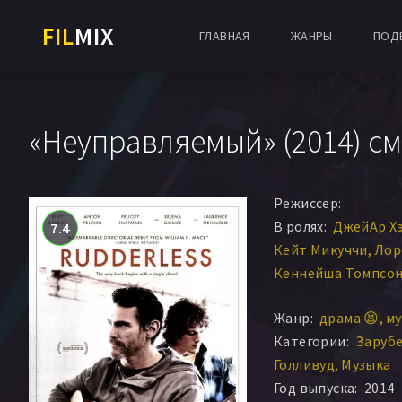
FIL
MIX
ГЛАВНАЯ
ЖАНРЫ
ПОД
«Неуправляемый» (2014) см
Режиссер:
В ролях:
ДжейАр Х
7.4
Кейт Микуччи
Лор
Кеннейша Томпсо
Джейми Чанг
Линд
Жанр:
драма 😫
му
Тони Пэйн
Сюзанн
Категории:
Заруб
Фелисити Хаффма
Голливуд
Музыка
Майлс Хейзер
Селе
Год выпуска:
2014
Стэйси Каннингэм