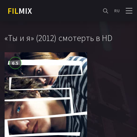
FIL
MIX
RU
«Ты и я» (2012) смотерть в HD
6.5