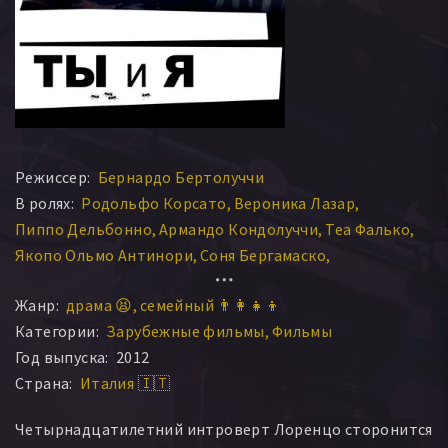
Режиссер:
Бернардо Бертолуччи
В ролях:
Родольфо Корсато
Вероника Лазар
Пиппо Дельбонно
Армандо Кондолуччи
Теа Фалько
Якопо Ольмо Антинори
Соня Бергамаско
Томмазо Раньо
Michelangelo Ciminale
Жанр:
драма 😫
семейный 👨‍👩‍👧‍👦
Франческа Де Мартини
Алессандра Ванци
Категории:
Зарубежные фильмы
Фильмы
Gabriele Dentoni
Антонио Этци
Кристина Онори
Год выпуска:
2012
Джон Пол Росси
Страна:
Италия 🇮🇹
Четырнадцатилетний интроверт Лоренцо сторонится