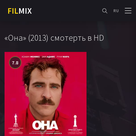
FIL
MIX
RU
«Она» (2013) смотерть в HD
7.8