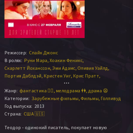
Режиссер:
Спайк Джонс
В ролях:
Руни Мара
Хоакин Феникс
Скарлетт Йоханссон
Эми Адамс
Оливия Уайлд
Портия Даблдэй
Кристен Уиг
Крис Пратт
Мэтт Летчер
Лаура Кай Чен
Жанр:
фантастика 🧙‍♀️
мелодрама 👫
драма 😫
Категории:
Зарубежные фильмы
Фильмы
Голливуд
Год выпуска:
2013
Страна:
США 🇺🇸
Теодор - одинокий писатель, покупает новую