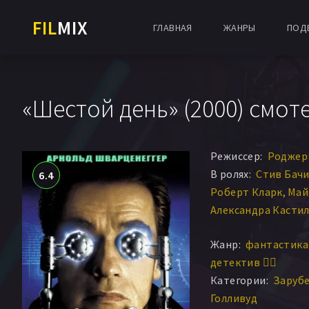
FIL
MIX
ГЛАВНАЯ
ЖАНРЫ
ПОД
«Шестой день» (2000) смот
Режиссер:
Роджер
В ролях:
Стив Бач
6.4
Роберт Кларк
Май
Александра Касти
Венди Крюсон
Джи
Жанр:
фантастика 
Арнольд Шварцен
детектив 🕵️‍♂️
Тони Голдуин
Элли
Категории:
Заруб
Майкл Рукер
Бенн
Голливуд
Дон С. Дэвис
Дон 