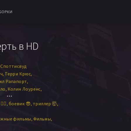
БОРКИ
ерть в HD
 Споттисвуд
ич
Терри Крюс
кл Рапапорт
лло
Колин Лоуренс
ллиан Барбер
‍♀️
боевик 😎
триллер 🤯
еггер
Колин Каннингэм
 Харви
Марк Брэндон
ежные фильмы
Фильмы
ита Ха
Джерард Планкет
МакМанус
Бен Басс