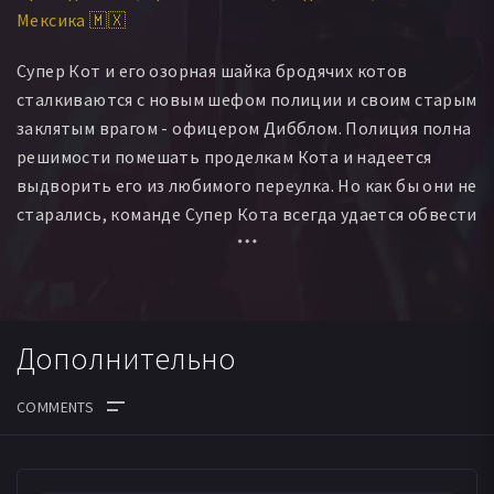
Мексика 🇲🇽
Рикардо Техедо
Супер Кот и его озорная шайка бродячих котов
сталкиваются с новым шефом полиции и своим старым
заклятым врагом - офицером Дибблом. Полиция полна
решимости помешать проделкам Кота и надеется
выдворить его из любимого переулка. Но как бы они не
старались, команде Супер Кота всегда удается обвести
блюстителей закона вокруг пальца.
Дополнительно