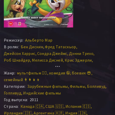
Режиссер:
Альберто Мар
В ролях:
Бен Дискин
Фред Татаскьор
Джейсон Харрис
Сондра Джеймс
Дэнни Трехо
Роб Шнайдер
Мелисса Дисней
Крис Эджерли
Рон МакКлэри
Билл Лобли
Джим Конрой
Жанр:
мультфильм 🧚‍♀️
комедия 🤪
боевик 😎
Крис Филлипс
Мэттью Пьяцци
Боб Калибан
семейный 👨‍👩‍👧‍👦
Брайан МакФедден
Дэнни Мастроджорджо
Категории:
Зарубежные фильмы
Фильмы
Болливуд
Фред Таташиор
Хорхе Арвису
Голливуд
Индийские фильмы
Марио Кастаньеда Партидо
Питер Памела Роуз
Год выпуска:
2011
Хесус Гусман
Рауль Анайа
Роландо де Кастро
Страна:
Канада 🇨🇦
США 🇺🇸
Испания 🇪🇸
Эдуардо Гарса
Себастьян Льяпур
Ирландия 🇮🇪
Аргентина 🇦🇷
Индия 🇮🇳
Луис Фернандо Ороско
Росальба Сотело