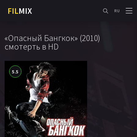
FIL
MIX
RU
«Опасный Бангкок» (2010)
смотерть в HD
5.5