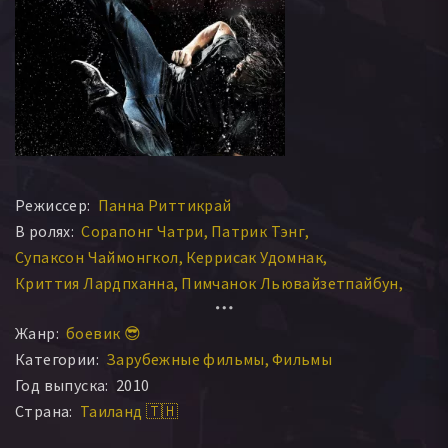
Режиссер:
Панна Риттикрай
В ролях:
Сорапонг Чатри
Патрик Тэнг
Супаксон Чаймонгкол
Керрисак Удомнак
Криттия Лардпханна
Пимчанок Льювайзетпайбун
Чатчапол Кулсиривутхичай
Саравут Кумсорн
Жанр:
боевик 😎
Сумрет Муенгпут
Пучонг Сартнок
Категории:
Зарубежные фильмы
Фильмы
Пуяпат Сункунчанон
Гитабак Агохджит
Год выпуска:
2010
Tanavit Wongsuwan
Wirat Kemkrad
Страна:
Таиланд 🇹🇭
Winai Wiangyangkung
Deka Partum
Спиди Арнольд
Suthep Sisai