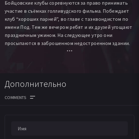
Бойцовские клубы соревнуются за право принимать
участие в съёмках голливудского фильма. Побеждает
клуб “хороших парней”, во главе с таэквондистом по
имени Под. Тем же вечером ребят и их друзей угощают
праздничным ужином. На следующее утро они
просыпаются в заброшенном недостроенном здании.
Здание окружено вооружёнными людьми и напичкано
видеокамерами, передающими сигнал лишь для
ограниченного количества зрителей. Бойцам придётся
принять участие в смертельных боях – тотализаторе
Дополнительно
для иностранных азартных игроков.