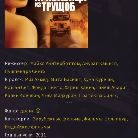
Режиссер:
Майкл Уинтерботтом
Анураг Кашьяп
Пушпендра Сингх
В ролях:
Риз Ахмед
Мита Васишт
Хума Куреши
Рошан Сет
Фрида Пинто
Хэриш Ханна
Ганеш Ачария
Калки Коечлин
Лила Мадхурам
Пратикша Сингх
Сэм Хатингс
Марк Ричардсон
Швета Трипати
Жанр:
драма 😫
Аакаш Дахия
С.Н. Пурохит
Амит Триведи
Кавита Сет
Категории:
Зарубежные фильмы
Фильмы
Болливуд
Минакши Сингх
Шаншаль Шарма
Маниша Какран
Индийские фильмы
Шахин Мапкер
Пунам Касекар
Аньес Сонкар
Год выпуска:
2011
Маган Сингх
Вики Рошаль
Прети Кочар
Бхану Шарма