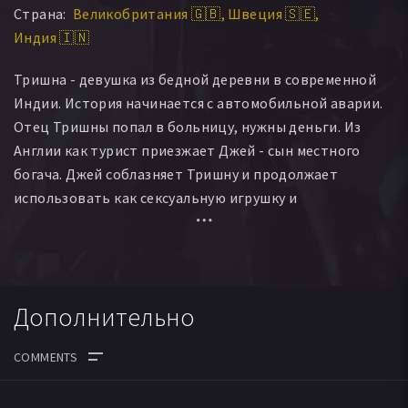
Страна:
Великобритания 🇬🇧
Швеция 🇸🇪
Др. Агарвал
Ашик Кхан
Суман Шарма
Лал Сингх Ратор
Индия 🇮🇳
Тришна - девушка из бедной деревни в современной
Индии. История начинается с автомобильной аварии.
Отец Тришны попал в больницу, нужны деньги. Из
Англии как турист приезжает Джей - сын местного
богача. Джей соблазняет Тришну и продолжает
использовать как сексуальную игрушку и
одновременно прислугу. Тришна надеется, что Джей
изменится и снова будет ее любить. Она ему предана и
не может вернуться домой.
Дополнительно