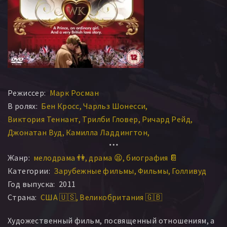
Режиссер:
Марк Росман
В ролях:
Бен Кросс
Чарльз Шонесси
Виктория Теннант
Трилби Гловер
Ричард Рейд
Джонатан Вуд
Камилла Ладдингтон
Нико Эверс-Свинделл
Серена Скотт Томас
Жанр:
мелодрама 👫
драма 😫
биография 📔
Саманта Уитэйкер
Категории:
Зарубежные фильмы
Фильмы
Голливуд
Год выпуска:
2011
Страна:
США 🇺🇸
Великобритания 🇬🇧
Художественный фильм, посвященный отношениям, а