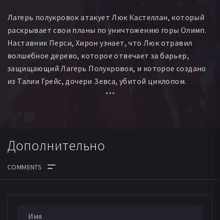
Роберт Мэйллет
Ричард Йервуд
Максин Миллер
Лагерь полукровок атакует Люк Кастеллан, который
Коннор Крэш Данн
Алиша Ньютон
Сэмюэл Браун
раскрывает свои планы по уничтожению горы Олимп.
Камилль Атебе
Колби Чартрэнд
Дэнни Ле Бойер
Наставник Перси, Хирон узнает, что Люк отравил
Аарон Тони
Трэвис Вонг
Кофи Элам
Артин Джон
волшебное дерево, которое отвечает за барьер,
Ханна Франкель
Джордан Уэллер
Эндрю Плэйсэнс
защищающий Лагерь Полукровок, и которое создано
Бьорн Йервуд
из Талии Грейс, дочери Зевса, убитой циклопом.
Аннабет Чейз выясняет, что Золотое Руно может
восстановить дерево, и директор лагеря, Дионис,
посылает Клариссу Ла Ру, дочь Ареса и соперницу
Перси, найти его...
Дополнительно