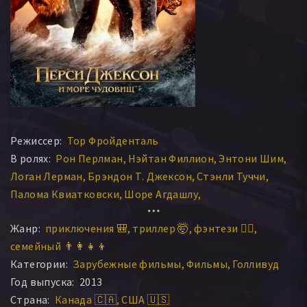
Режиссер:
Тор Фройденталь
В ролях:
Рон Перлман
Нэйтан Филлион
Энтони Шим
Логан Лерман
Брэндон Т. Джексон
Стэнли Туччи
Палома Квиатковски
Шоре Агдашлу
Иветт Николь Браун
Роберт Неппер
Жанр:
приключения 🎒
триллер 🤯
фэнтези 🧝‍♂️
Октавия Спенсер
Кристофер Редман
семейный 👨‍👩‍👧‍👦
Крэйг Робинсон
Ливэн Рамбин
Мисси Пайл
Категории:
Зарубежные фильмы
Фильмы
Голливуд
Энтони Хэд
Грэй Дэймон
Дуглас Смит
Дерек Мирс
Год выпуска:
2013
Морган Слемп
Джейк Эйбел
Мэри Бердсонг
Страна:
Канада 🇨🇦
США 🇺🇸
Алекс Паунович
Александра Даддарио
Кэтлин Магер