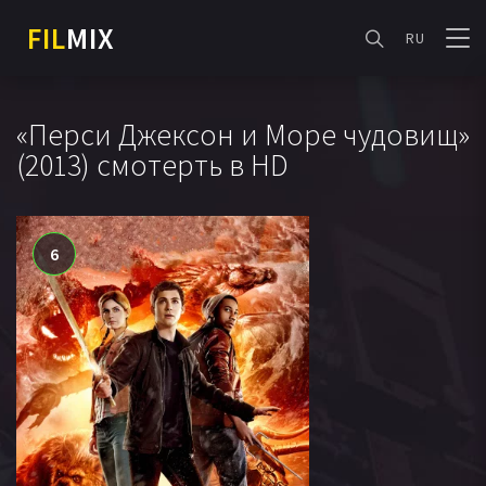
FIL
MIX
RU
«Перси Джексон и Море чудовищ»
(2013) смотерть в HD
6