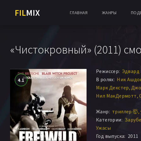
FIL
MIX
ГЛАВНАЯ
ЖАНРЫ
ПОД
«Чистокровный» (2011) смо
Режиссер:
Эдвард 
В ролях:
Ник Ашдо
4.1
Марк Декстер
Джо
Нил МакДермотт
Трэйси Айфичор
Ш
Жанр:
триллер 🤯
Адам Бест
Сисели
Категории:
Заруб
Ужасы
Год выпуска:
2011