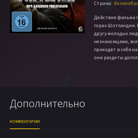
Страна:
Великобри
Действия фильма п
горах Шотландии. 
другу молодых лю
незнакомцами, вс
приходят в себя н
они раздеты догол
как оказались тут
принимают участие
выживание в каче
Дополнительно
КОММЕНТАРИИ