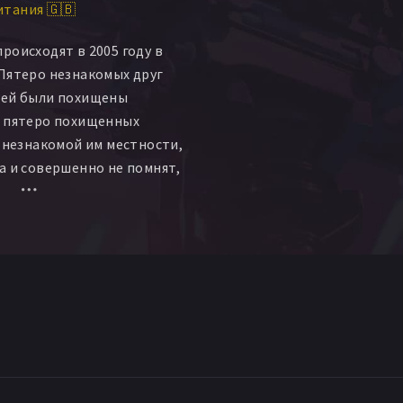
тания 🇬🇧
роисходят в 2005 году в
Пятеро незнакомых друг
дей были похищены
е пятеро похищенных
а незнакомой им местности,
а и совершенно не помнят,
. Вскоре они понимают, что
 в смертельной игре на
стве живых мишеней…