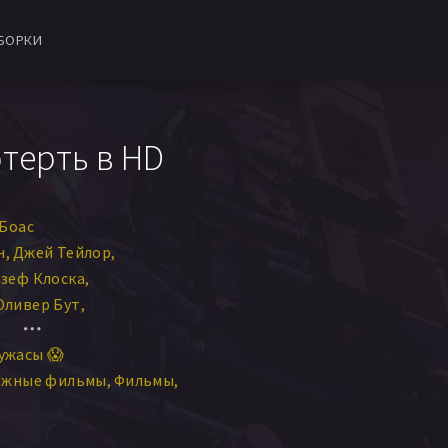
БОРКИ
терть в HD
Боас
н
Джей Тейлор
зеф Клоска
Оливер Бут
эрон Дункан-Брюстер
ужасы 😱
 Теннант
Изабелла Кэлторп
ежные фильмы
Фильмы