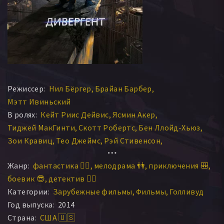
Режиссер:
Нил Бёргер
Брайан Барбер
Мэтт Ивиньский
В ролях:
Кейт Риис Дейвис
Ясмин Акер
Тиджей МакГинти
Скотт Робертс
Бен Ллойд-Хьюз
Зои Кравиц
Тео Джеймс
Рэй Стивенсон
Шейлин Вудли
Жюстин Уачсбергер
Тони Голдуин
Жанр:
фантастика 🧙‍♀️
мелодрама 👫
приключения 🎒
Клео Энтони
Кевин Уэйн Бергер
Кейт Уинслет
боевик 😎
детектив 🕵️‍♂️
Мекхай Файфер
Ринска Карраско
Бен Лэмб
Категории:
Зарубежные фильмы
Фильмы
Голливуд
Эшли Джадд
Мэгги Кью
Джемма Кларк
Год выпуска:
2014
Уилл Блэгроув
Джай Кортни
Майлз Теллер
Элиз Коул
Страна:
США 🇺🇸
Элис Ритвелд
Ротими
Энсел Элгорт
Чандра Майклс