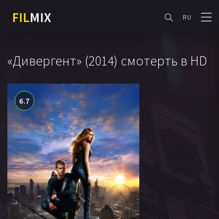
FIL
MIX
RU
«Дивергент» (2014) смотерть в HD
6.7