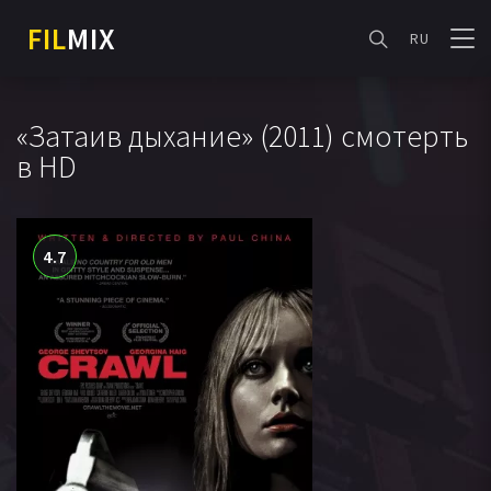
FIL
MIX
RU
«Затаив дыхание» (2011) смотерть
в HD
4.7