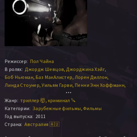
Режиссер:
Пол Чайна
В ролях:
Джордж Шевцов
Джорджина Хэйг
Боб Ньюман
Баз МакАлистер
Лорен Диллон
Линда Стоунер
Уильям Гарви
Пенни Энн Хоффманн
Пол Холмс
Катрин Миллер
Пол Брайант
Жанр:
триллер 🤯
криминал 🔪
Энди Барклай
John Rees-Osborne
Категории:
Зарубежные фильмы
Фильмы
Год выпуска:
2011
Страна:
Австралия 🇦🇺