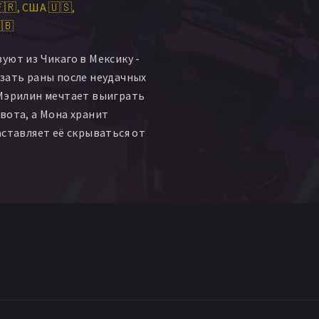
🇷
США 🇺🇸
ана
Кимино Чимино
🇧
и
Кимберли Кигел
co Peramos
Аарон Уолтерс
уют из Чикаго в Мексику -
Мэри Р. Вудс
зать раны после неудачных
 Мэрилин мечтает выиграть
вота, а Мона хранит
аставляет её скрываться от