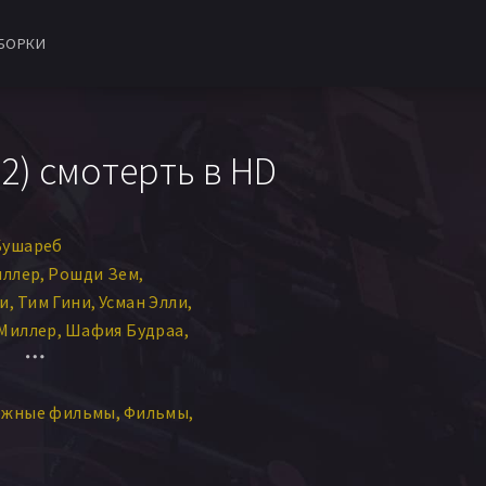
БОРКИ
2) смотерть в HD
Бушареб
иллер
Рошди Зем
и
Тим Гини
Усман Элли
Миллер
Шафия Будраа
и Боб Харпер
Саид Бадрия
Майкл Элерс
ежные фильмы
Фильмы
аг Джеймс
Джейми Пауэрс
Лорен Лазерин
эн Лэтэм