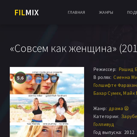
FIL
MIX
ГЛАВНАЯ
ЖАНРЫ
ПОД
«Совсем как женщина» (201
Режиссер:
Рашид 
В ролях:
Сиенна М
5.6
Голшифте Фарахан
Бахар Сумех
Майк 
Richard Jose
Джесс
Жанр:
драма 😫
Ричард Котовски
Категории:
Заруб
Дианна Данаган
Д
Голливуд
Лорена Фернандес
Год выпуска:
2012
Роджер Ларанц
Д