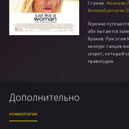
Страна:
Франция 
Рубен Накаи Камп
Великобритания 
Бриджет Энн Келл
Эми Олсон
Francis
Героини путешеств
Ребека Уорд-Хэйс
обе пытаются зали
браков. При этом
конкурс танцев жи
секрет, который з
правосудия.
Дополнительно
КОММЕНТАРИИ