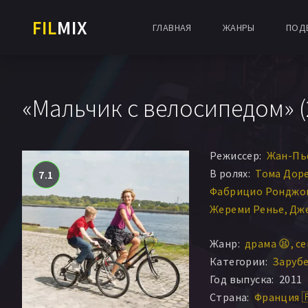
FIL
MIX
ГЛАВНАЯ
ЖАНРЫ
ПОД
«Мальчик с велосипедом» (
Режиссер:
Жан-Пь
В ролях:
Тома Дор
7.1
Фабрицио Ронджо
Жереми Ренье
Дже
Жан-Мишель Баль
Жанр:
драма 😫
се
Эгон Ди Матео
Ба
Категории:
Заруб
Сэмюэл Де Рик
Ка
Год выпуска:
2011
Лара Персейн
Мир
Страна:
Франция 
Фридерик Дюссен