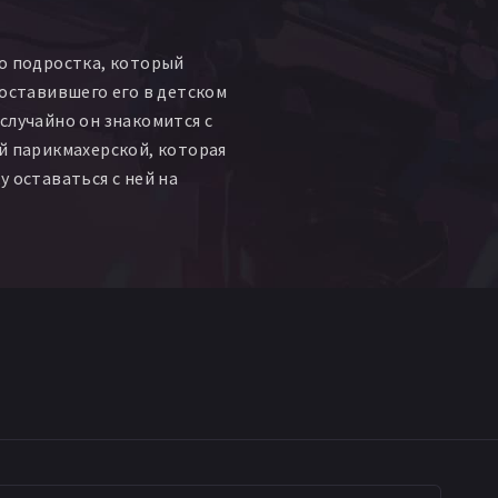
арль Монноер
Мурад Маймуни
Неда Луга
о подростка, который
ма Алауи
 оставившего его в детском
н
Мишель Ромус
случайно он знакомится с
лентин Джейкоб
й парикмахерской, которая
си
у оставаться с ней на