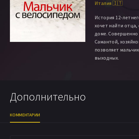
Италия 🇮🇹
Ромейн Клаваро
Ш
Жассер Жаафари
История 12-летнег
Лорен Карон
Сэль
хочет найти отца,
Юссуф Тиберкани
доме. Совершенно 
Билаль Ковино
Ва
Самантой, хозяйко
Сабрина Мастрати
позволяет мальчик
выходных.
Дополнительно
КОММЕНТАРИИ