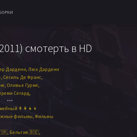
БОРКИ
2011) смотерть в HD
ер Дарденн
Люк Дарденн
е
Сесиль Де Франс
не
Оливье Гурме
реми Сегард
тазар
Мирей Байли
мейный 👨‍👩‍👧‍👦
тисте Сорнен
ежные фильмы
Фильмы
рл Жадо
Клоди Дэлфоз
иам Акеддиу
Хичам Слауи
🇷
Бельгия 🇧🇪
н
Сандра Рако