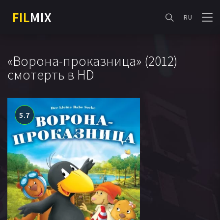
FIL
MIX
RU
«Ворона-проказница» (2012)
смотерть в HD
5.7