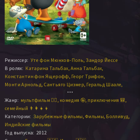
Режиссер:
Уте фон Мюнхов-Поль
Зандор Йессе
В ролях:
Катарина Тальбах
Анна Тальбах
Константин фон Ящерофф
Георг Трифон
Монти Арнольд
Сантьяго Цизмер
Геральд Шаале
Ян Дилэй
Янник Эндеманн
Tim Kreuer
Mia Diekow
Жанр:
мультфильм 🧚‍♀️
комедия 🤪
приключения 🎒
Ulli Smandek
Jens Andresen
Жозефина Хэйген
семейный 👨‍👩‍👧‍👦
Ozan Ünal
Peter Wenke
Fabian Hollwitz
Lina Dörsam
Категории:
Зарубежные фильмы
Фильмы
Болливуд
Индийские фильмы
Год выпуска:
2012