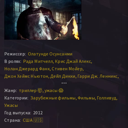
Режиссер:
Олатунде Осунсанми
В ролях:
Рада Митчелл
Крис Джай Алекс
Нолан Джерард Фанк
Стивен Мойер
Джон Хеймс Ньютон
Дейл Дикки
Гарри Дж. Ленникс
Джеймс Райен
Кэйтлин Стэйси
Крис Фронтьеро
Жанр:
триллер 🤯
ужасы 😱
Барак Хардли
Амл Амин
Торри ДеВито
Категории:
Зарубежные фильмы
Фильмы
Голливуд
Светлана Меткина
Альберт Куо
Алиша Ситон
Ужасы
Сет Бэйли
Дитер «Дитман» Буш
Дэвид Голдсмит
Год выпуска:
2012
А. Брент Карлсон
Майкл Даньяли
Верити Бранко
Страна:
США 🇺🇸
Rachel Morihiro