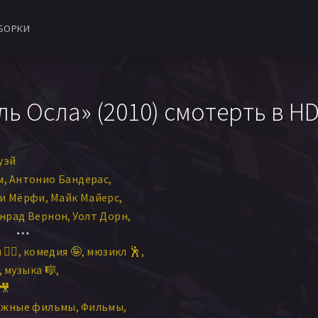
БОРКИ
ь Осла» (2010) смотерть в H
уэй
м
Антонио Бандерас
и Мёрфи
Майк Майерс
нрад Вернон
Уолт Дорн
и Камерон
‍♀️
комедия 🤪
мюзикл 🕺
музыка 🎼
🎥
ежные фильмы
Фильмы