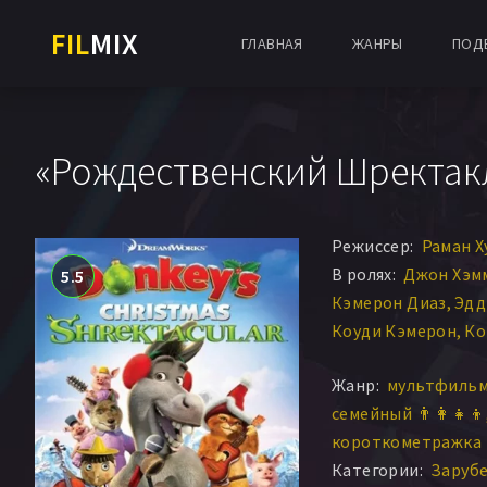
FIL
MIX
ГЛАВНАЯ
ЖАНРЫ
ПОД
«Рождественский Шректакл
Режиссер:
Раман Х
В ролях:
Джон Хэм
5.5
Кэмерон Диаз
Эдд
Коуди Кэмерон
Ко
Арон Уорнер
Коуд
Жанр:
мультфильм 
семейный 👨‍👩‍👧‍👦
короткометражка 
Категории:
Заруб