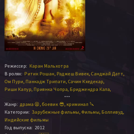
Режиссер:
Каран Мальхотра
В ролях:
Ритик Рошан
Раджеш Вивек
Санджай Датт
Ом Пури
Панкадж Трипати
Сачин Кхедекар
Риши Капур
Приянка Чопра
Бриджендра Кала
Катрина Каиф
Мадхурджит Саргхи
Раджеш Тандон
Жанр:
драма 😫
боевик 😎
криминал 🔪
Каника Тивари
Аруш Бхивандивала
Девен Бходжани
Категории:
Зарубежные фильмы
Фильмы
Болливуд
Зарина Вахаб
Рави Джанкал
Сухита Тхатте
Индийские фильмы
Нирадж Суд
Четан Пандит
Сунил Чаухан
Год выпуска:
2012
Ayesha Kaduskar
Адитья Сурве
Banwarilal Taneja