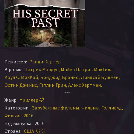
Режиссер:
Рэнди Картер
В ролях:
Патрик Малдун
Майкл Патрик МакГилл
Коул С. МакКэй
Бриджид Брэнно
Линдсэй Бушмен
Остин Джеймс
Гэтлин Грин
Алекс Хартмен
Стеффини Фроммани
Джастин Берти
Майкл С. Махон
Жанр:
триллер 🤯
Аарон Норвелл
Robert Starr
Brooke Mulkins
Категории:
Зарубежные фильмы
Фильмы
Голливуд
Anthony Q. Williams
Энн Монтайон
Фильмы 2016
Год выпуска:
2016
Страна:
США 🇺🇸