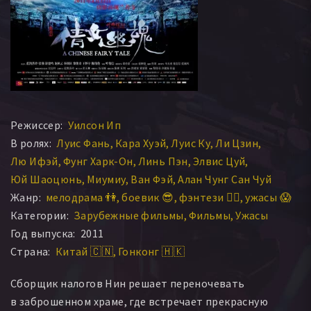
Режиссер:
Уилсон Ип
В ролях:
Луис Фань
Кара Хуэй
Луис Ку
Ли Цзин
Лю Ифэй
Фунг Харк-Он
Линь Пэн
Элвис Цуй
Юй Шаоцюнь
Миумиу
Ван Фэй
Алан Чунг Сан Чуй
Жанр:
мелодрама 👫
боевик 😎
фэнтези 🧝‍♂️
ужасы 😱
Категории:
Зарубежные фильмы
Фильмы
Ужасы
Год выпуска:
2011
Страна:
Китай 🇨🇳
Гонконг 🇭🇰
Сборщик налогов Нин решает переночевать
в заброшенном храме, где встречает прекрасную