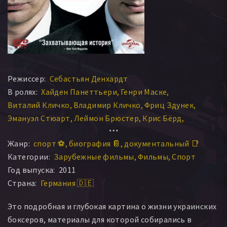
Режиссер:
Себастьян Денхардт
В ролях:
Хайден Панеттьери
Генри Маске
Виталий Кличко
Владимир Кличко
Фриц Здунек
Эмануэл Стюарт
Леймон Брюстер
Крис Бёрд
Бернд Бёнте
Др. Перлман Хикс
Дон Кинг
Жанр:
спорт ⚽
биография 📔
документальный 📑
Надежда Кличко
Леннокс Льюис
Ларри Мерчант
Категории:
Зарубежные фильмы
Фильмы
Спорт
Владимир Золотарев
Наталия Кличко
Год выпуска:
2011
Клаус-Петр Кол
Фальк Небигер
Dan Rafael
Страна:
Германия 🇩🇪
Хартмут Шерзер
Андрей Чистов
Анна Старостенко
Это подробная и глубокая картина о жизни украинских
боксеров, материалы для которой собирались в