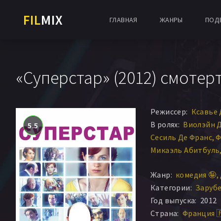
FIL
MIX
ГЛАВНАЯ
ЖАНРЫ
ПОД
«Суперстар» (2012) смотерт
Режиссер:
Ксавье
В ролях:
Виолэйн 
5.5
Сесиль Де Франс
Ф
Микаэль Абитбуль
Кад Мерад
Ален К
Жанр:
комедия 🤪
Мари-Кристин Ор
Категории:
Заруб
Пьер Диот
Луи-До
Год выпуска:
2012
Стефан Войтович
Страна:
Франция 
Аврора Брутена
Ф