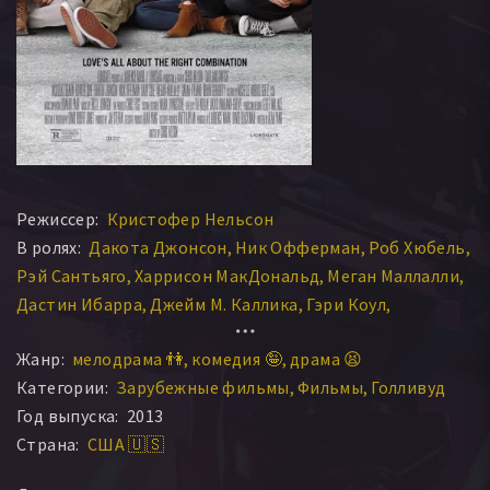
Режиссер:
Кристофер Нельсон
В ролях:
Дакота Джонсон
Ник Офферман
Роб Хюбель
Рэй Сантьяго
Харрисон МакДональд
Меган Маллалли
Дастин Ибарра
Джейм М. Каллика
Гэри Коул
Сара Хайланд
Адам ДиМарко
Брайан Джерати
Жанр:
мелодрама 👫
комедия 🤪
драма 😫
Харрис Аллан
Николас Браун
Венди МакЛендон-Кови
Категории:
Зарубежные фильмы
Фильмы
Голливуд
Куинн Лорд
Зак Креггер
Кайнан Виб
Азиз Ансари
Год выпуска:
2013
Роб Карпентер
Дрима Уокер
Джейкоб Блэр
Страна:
США 🇺🇸
Ларри Уилмор
Сэмюэл Патрик Чу
Луис Хавьер
Хантер Коуп
МакКензи Портер
Лейси Дж Мейли