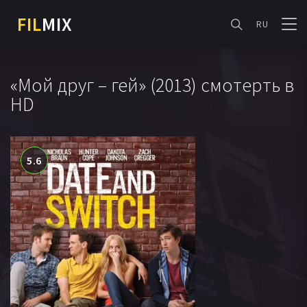
FIL
MIX
RU
«Мой друг – гей» (2013) смотерть в
HD
5.6