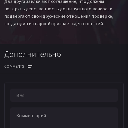
Два друга заключают соглашение, что должны
Дариен Провост
Брайс Ходжсон
Фрейзер Айтчесон
потерять девственность до выпускного вечера, и
Эндрю Дженкинс
Уилльям Вон
Эрик Фрейлих
подвергают свои дружеские отношения проверке,
Тайрел Уизерспун
Пол Лейзенби
Дарси Майкл
когда один из парней признается, что он - гей.
Хэл Майшрэлл
Мэтт Грейнинг
Скотти Мак
Jennifer Clement
Хейли Виб
Peter Breeze
Michael Brock
Афина Расселл
Дополнительно